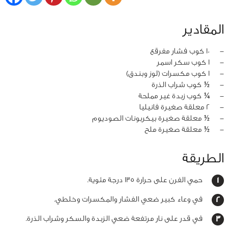
المقادير
‏-
10 كوب فشار مفرقع
‏-
1 كوب سكر اسمر
‏-
1 كوب مكسرات (لوز وبندق)
‏-
½ كوب شراب الذرة
‏-
¼ كوب زبدة غير مملحة
‏-
2 معلقة صغيرة فانيليا
‏-
½ معلقة صغيرة بيكربونات الصوديوم
‏-
½ معلقة صغيرة ملح
الطريقة
حمي الفرن على حرارة 135 درجة مئوية.
في وعاء كبير ضعي الفشار والمكسرات وخلطي.
في قدر على نار مرتفعة ضعي الزبدة والسكر وشراب الذرة.