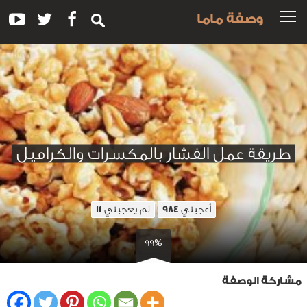
وصفة ماما
طريقة عمل الفشار بالمكسرات والكراميل
أعجبني
لم يعجبني
11
984
99%
مشاركة الوصفة