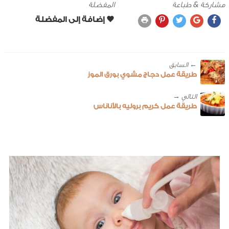
مشاركة & طباعة
المفضلة
← ‎السابق
طريقة عمل دجاج مشوي بورق الموز
طريقة عمل كريم بروليه بالأناناس