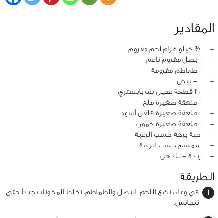
المقادير
‏-
½ كيلو غرام لحم مفروم
‏-
1 بصل مفروم ناعم
‏-
1 طماطم مفرومة
‏-
1 - بيض
‏-
30 قطعة عجين بف بايستري
‏-
1 ملعقة صغيرة ملح
‏-
1 ملعقة صغيرة فلفل أسود
‏-
1 ملعقة صغيرة كمون
‏-
حبة بركة حسب الرغبة
‏-
سمسم حسب الرغبة
‏-
زبدة - للدهن
الطريقة
في وعاء، نضع اللحم، البصل والطماطم. نخلط المكونات جيداً حتى
تتجانس.