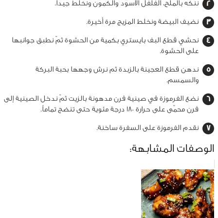
ننكه بالملح، الفلفل الأسود والكمون ونخلط جيداً.
نضيف البيضة ونخلط المزيج مرة أخيرة.
نحشي قطع البف بايستري بكمية من الحشوة ثمّ نطبق جوانبها
على الحشوة.
ندهن قطع العجينة بالزبدة ثم نرش وجهها بحبة البركة
والسمسم.
نضع الفرموزة في صينية فرن مدهونة بالزيت ثمّ ندخل الصينية إلى
فرن محمّى على حرارة 180 درجة مئوية حتى تنضج تماماً.
نقدم الفرموزة على السفرة ساخنة.
الوصفات المشابهة: