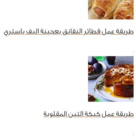
طريقة عمل فطائر النقانق بعجينة البف باستري
طريقة عمل كيكة التين المقلوبة