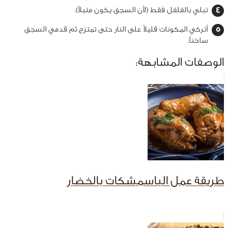
تبلي بالفلفل فقط (لأن السجق يكون متبلاً).
أتركي المكونات قليلاً على النار حتى تمتزج ثم قدمي السجق
ساخناً.
الوصفات المشابهة:
طريقة عمل الباسمشكات بالخضار