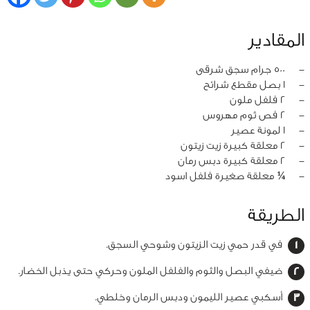
المقادير
‏-
500 جرام سجق شرقى
‏-
1 بصل مقطع شرائح
‏-
2 فلفل ملون
‏-
2 فص ثوم مهروس
‏-
1 لمونة عصير
‏-
2 معلقة كبيرة زيت زيتون
‏-
2 معلقة كبيرة دبس رمان
‏-
¼ معلقة صغيرة فلفل اسود
الطريقة
في قدر حمي زيت الزيتون وشوحي السجق.
ضيفي البصل والثوم والفلفل الملون وحركي حتى يذبل الخضار.
أسكبي عصير الليمون ودبس الرمان وخلطي.