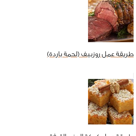
طريقة عمل روزبيف (لحمة باردة)