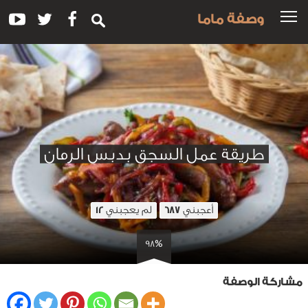
وصفة ماما
طريقة عمل السجق بدبس الرمان
أعجبني
لم يعجبني
12
687
98%
مشاركة الوصفة