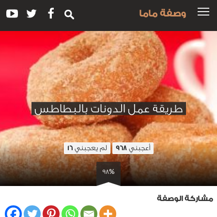
وصفة ماما
طريقة عمل الدونات بالبطاطس
أعجبني
لم يعجبني
16
968
98%
مشاركة الوصفة