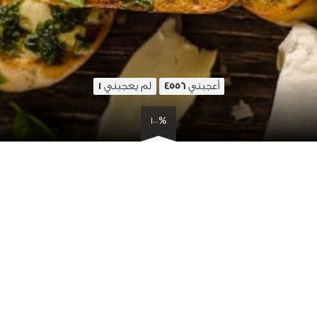
أعجبني
لم يعجبني
1
4556
100%