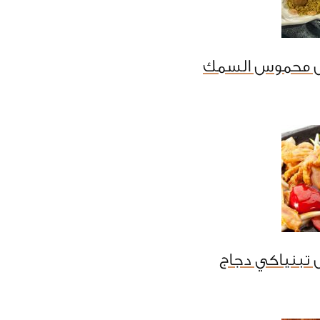
ل محموس السمك
 تبنياكي دجاج