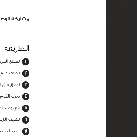
مشاركة الوص
الطريقة
نقطع الجز
نضعه على و
نغلق ورق القصدير
نترك الثوم
في وعاء نض
نضيف الزبد
عندما نحص