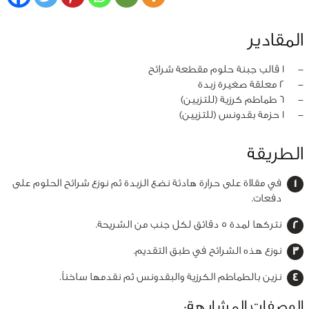
المقادير
‏-
1 قالب جبنة حلوم مقطعة شرائح
‏-
2 معلقة صغيرة زبدة
‏-
6 طماطم كرزية (للتزيين)
‏-
1 حزمة بقدونس (للتزيين)
الطريقة
في مقلاة على حرارة هادئة نضع الزبدة ثم نوزع شرائح الحلوم على
دفعات.
نتركها لمدة 5 دقائق لكل جنب من الشريحة.
نوزع هذه الشرائح في طبق التقديم.
نزين بالطماطم الكرزية والبقدونس ثم نقدمها ساخناً.
الوصفات المشابهة: