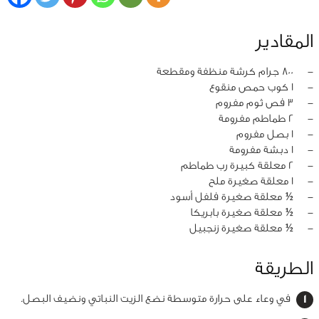
المقادير
‏-
800 جرام كرشة منظفة ومقطعة
‏-
1 كوب حمص منقوع
‏-
3 فص ثوم مفروم
‏-
2 طماطم مفرومة
‏-
1 بصل مفروم
‏-
1 دبشة مفرومة
‏-
2 معلقة كبيرة رب طماطم
‏-
1 معلقة صغيرة ملح
‏-
½ معلقة صغيرة فلفل أسود
‏-
½ معلقة صغيرة بابريكا
‏-
½ معلقة صغيرة زنجبيل
الطريقة
في وعاء على حرارة متوسطة نضع الزيت النباتي ونضيف البصل.