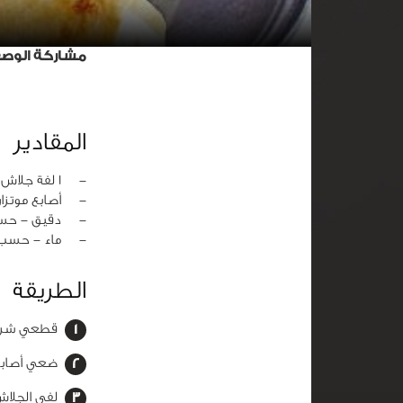
مشاركة الوص
المقادير
‏-
1 لفة جلاش
‏-
أصابع موتزا
‏-
دقيق - حسب
‏-
ماء - حسب 
الطريقة
قطعي شرائ
ضعي أصابع 
لفي الجلاش