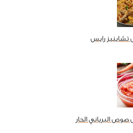
 تشاينيز رايس
صوص البرياني الحار