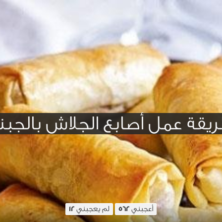
يقة عمل أصابع الجلاش بالجبن
أعجبني
لم يعجبني
12
562