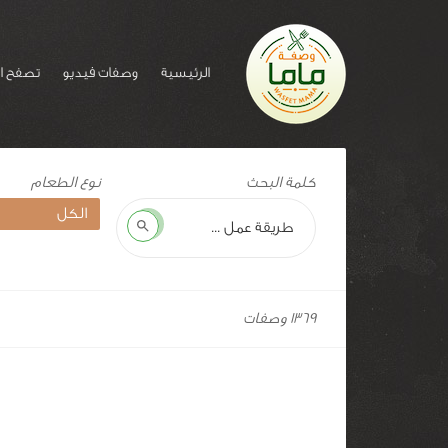
الرئيسية
وصفات فيديو
تصفح ا
‎نوع
كلمة البحث
الطعام:
وجبات
بحث
سريعة
1369 وصفات