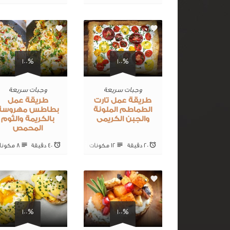
0
0
100%
100%
وجبات سريعة
وجبات سريعة
طريقة عمل تارت
طريقة عمل
الطماطم الملونة
بطاطس مهروسة
والجبن الكريمى
بالكريمة والثوم
المحمص
20 ‎دقيقة
12 ‎مكونات
40 ‎دقيقة
8 ‎مكونات
0
0
100%
100%