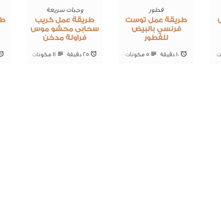
فطور
وجبات سريعة
طريقة عمل توست
طريقة عمل كريب
طر
فرنسي بالبيض
سحابى محشو موس
للفطور
فراولة مدخن
10 ‎دقيقة
5 ‎مكونات
25 ‎دقيقة
11 ‎مكونات