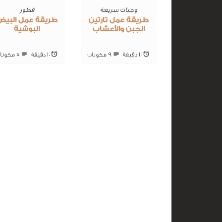
وجبات سريعة
فطور
طريقة عمل تارتين
طريقة عمل البيض
الجبن والأعشاب
البوشية
10 ‎دقيقة
9 ‎مكونات
10 ‎دقيقة
5 ‎مكونات