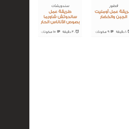
فطور
سندويشات
يقة عمل أومليت
طريقة عمل
الجبن والخضار
ساندوتش شاورما
بصوص الأناناس الحار
10 ‎دقيقة
9 ‎مكونات
30 ‎دقيقة
15 ‎مكونات