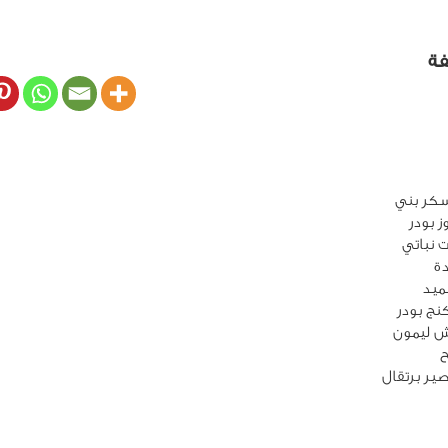
فة
ر برتقال