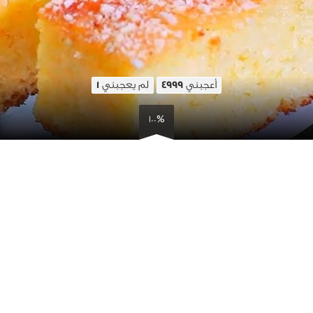
أعجبني
لم يعجبني
1
4999
100%