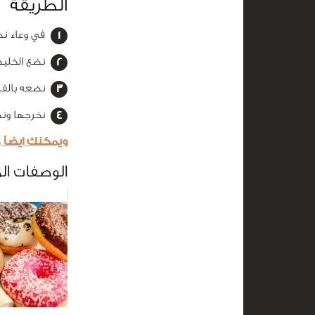
الطريقة
في وعاء نض
نضع الخليط في قوال
نضعه بالفرن على د
نخرجها ونض
ويمكنك ايضاً
الوصفات ال