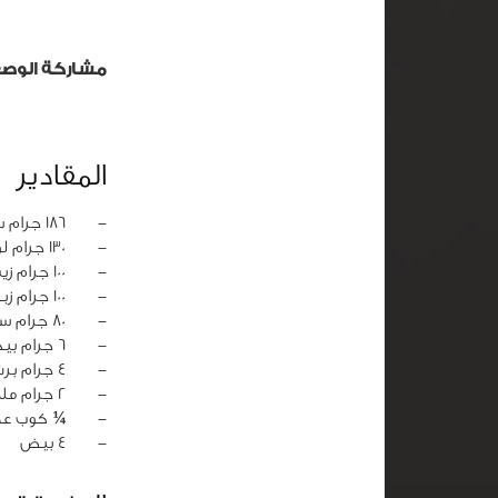
مشاركة الوص
المقادير
‏-
186 جرام سكر بني
‏-
130 جرام لوز بودر
‏-
100 جرام زيت نباتي
‏-
100 جرام زبدة
‏-
80 جرام سميد
‏-
6 جرام بيكنج بودر
‏-
4 جرام برش ليمون
‏-
2 جرام ملح
‏-
¼ كوب عصي
‏-
4 بيض