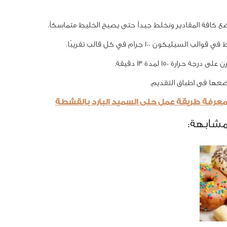
ع كافة المقادير ونخلط جيداً حتى يصبح الخليط متماسكاً.
ب السيليكون 100 جرام في كل قالب تقريبًا.
رجة حرارة 150 لمدة 13 دقيقة.
عها فى اطباق التقديم.
 معرفة طريقة عمل حلى السميد البارد بالقشطة
مشابهة: