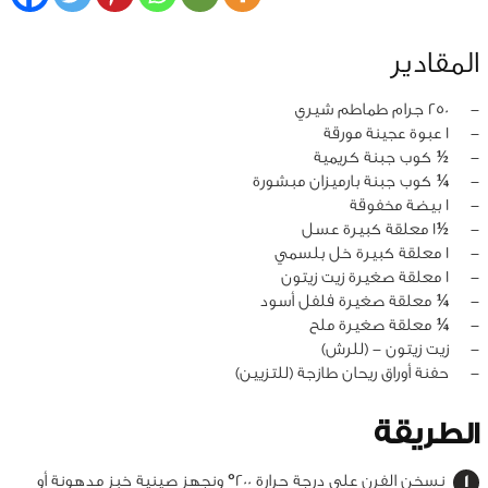
المقادير
‏-
250 جرام طماطم شيري
‏-
1 عبوة عجينة مورقة
‏-
½ كوب جبنة كريمية
‏-
¼ كوب جبنة بارميزان مبشورة
‏-
1 بيضة مخفوقة
‏-
½1 معلقة كبيرة عسل
‏-
1 معلقة كبيرة خل بلسمي
‏-
1 معلقة صغيرة زيت زيتون
‏-
¼ معلقة صغيرة فلفل أسود
‏-
¼ معلقة صغيرة ملح
‏-
زيت زيتون - (للرش)
‏-
حفنة أوراق ريحان طازجة (للتزيين)
الطريقة
نسخن الفرن على درجة حرارة 200° ونجهز صينية خبز مدهونة أو