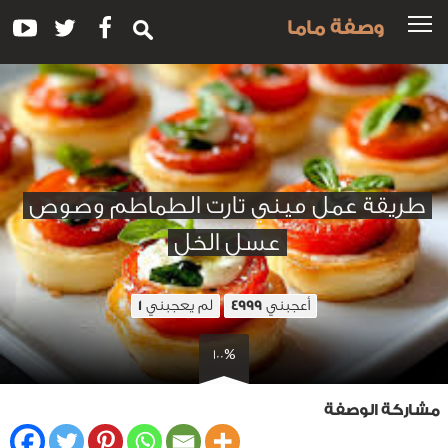
وصفة ماما
طريقة عمل ميني تارت الطماطم وصوص
عسل الخل
أعجبني
لم يعجبني
1
4999
100%
مشاركة الوصفة