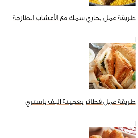
طريقة عمل بخاري سمك مع الأعشاب الطازجة
طريقة عمل فطائر بعجينة البف باستري