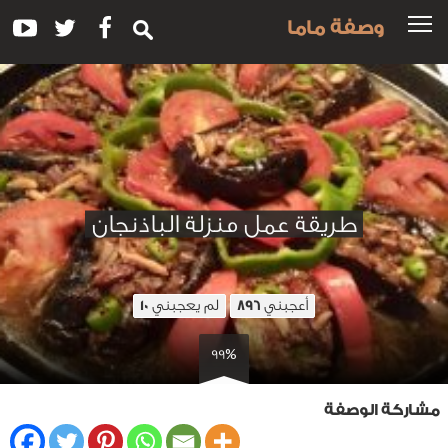
وصفة ماما
طريقة عمل منزلة الباذنجان
أعجبني
لم يعجبني
10
896
99%
مشاركة الوصفة