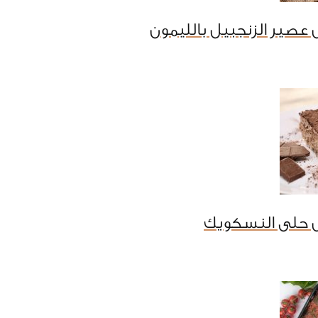
عصير الزنجبيل بالليمون
 حلى النسكويك