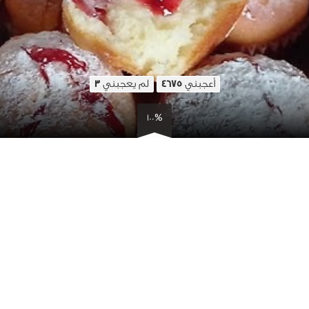
أعجبني
لم يعجبني
3
4675
100%