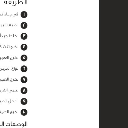
الطريقة
في وعاء نضع
نضيف البيض
نخلط جيداً
نضع ثلث كمية
نخرج العجي
نوزع المرب
نخرج العجين
نحمي الفرن ع
ندخل الصينية إلى الفر
نخرج الصين
الوصفات ال