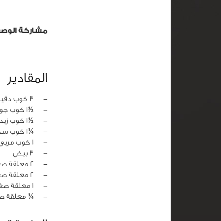
مشاركة الوص
المقادير
‏-
3 كوب دقيق
‏-
½1 كوب جوز محمص
‏-
½1 كوب زبدة
‏-
¼1 كوب سكر
‏-
1 كوب مربى بالنكهة المفضلة
‏-
3 بيض
‏-
2 معلقة صغيرة فانيليا سائلة
‏-
2 معلقة صغيرة بيكنج بودر
‏-
1 معلقة صغيرة بشر ليمون
‏-
¼ معلقة صغ