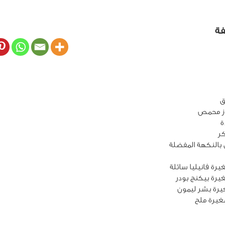
فة
يرة ملح