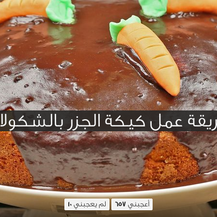
قة عمل كيكة الجزر بالشكولا
أعجبني
لم يعجبني
10
657