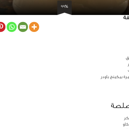
99%
فة
لصلصة
ر
او