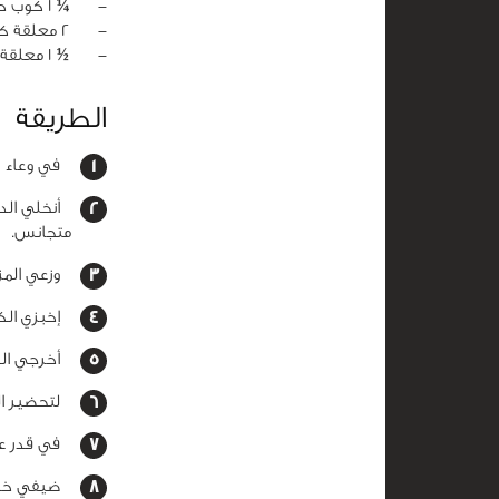
‏-
¼ 1 كوب حليب
‏-
2 معلقة كبيرة زبدة
‏-
½ 1 معلقة كبيرة دقيق
الطريقة
في وعاء ال
أنخلي الدق
متجانس.
وزعي المزي
إخبزي الكيك 
أخرجي الكي
لتحضير ال
في قدر على
ضيفي خليط