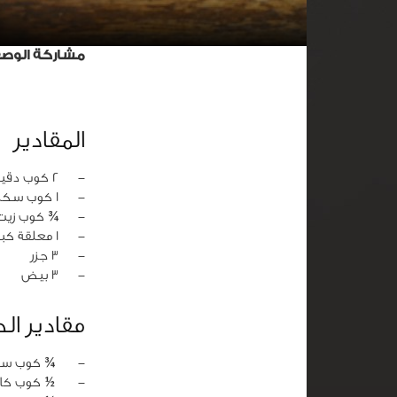
مشاركة الوص
المقادير
‏-
2 كوب دقيق
‏-
1 كوب سكر
‏-
¾ كوب زيت
‏-
1 معلقة كبيرة بيكينج باودر
‏-
3 جزر
‏-
3 بيض
مقادير ا
‏-
¾ كوب سك
‏-
½ كوب كاك