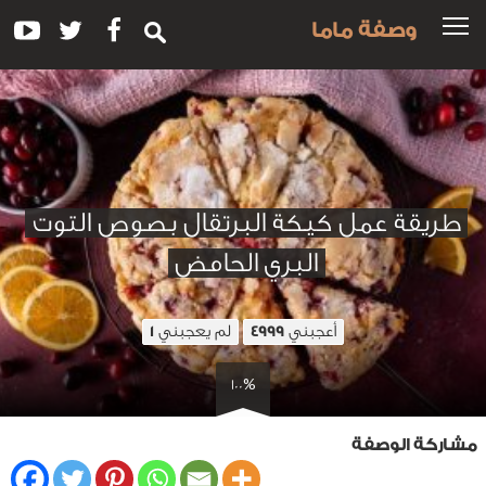
وصفة ماما
طريقة عمل كيكة البرتقال بصوص التوت
البري الحامض
أعجبني
لم يعجبني
1
4999
100%
مشاركة الوصفة