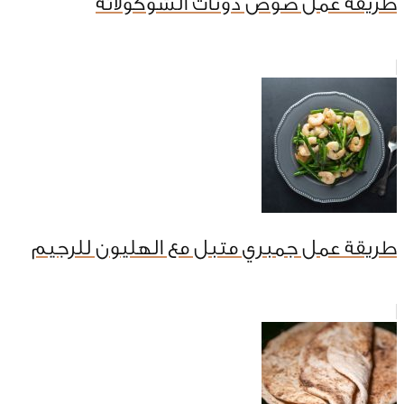
طريقة عمل صوص دونات الشوكولاتة
طريقة عمل جمبري متبل مع الهليون للرجيم