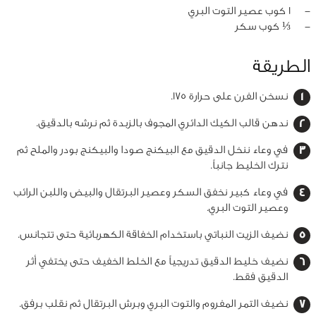
‏-
1 كوب عصير التوت البري
‏-
⅓ كوب سكر
الطريقة
نسخن الفرن على حرارة 175.
ندهن قالب الكيك الدائري المجوف بالزبدة ثم نرشه بالدقيق.
في وعاء ننخل الدقيق مع البيكنج صودا والبيكنج بودر والملح ثم
نترك الخليط جانباً.
في وعاء كبير نخفق السكر وعصير البرتقال والبيض واللبن الرائب
وعصير التوت البري.
نضيف الزيت النباتي باستخدام الخفاقة الكهربائية حتى تتجانس.
نضيف خليط الدقيق تدريجياً مع الخلط الخفيف حتى يختفي أثر
الدقيق فقط.
نضيف التمر المفروم والتوت البري وبرش البرتقال ثم نقلب برفق.