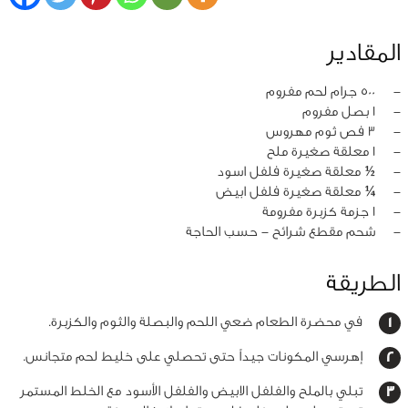
المقادير
‏-
500 جرام لحم مفروم
‏-
1 بصل مفروم
‏-
3 فص ثوم مهروس
‏-
1 معلقة صغيرة ملح
‏-
½ معلقة صغيرة فلفل اسود
‏-
¼ معلقة صغيرة فلفل ابيض
‏-
1 جزمة كزبرة مفرومة
‏-
شحم مقطع شرائح - حسب الحاجة
الطريقة
في محضرة الطعام ضعي اللحم والبصلة والثوم والكزبرة.
إهرسي المكونات جيداً حتى تحصلي على خليط لحم متجانس.
تبلي بالملح والفلفل الابيض والفلفل الأسود مع الخلط المستمر