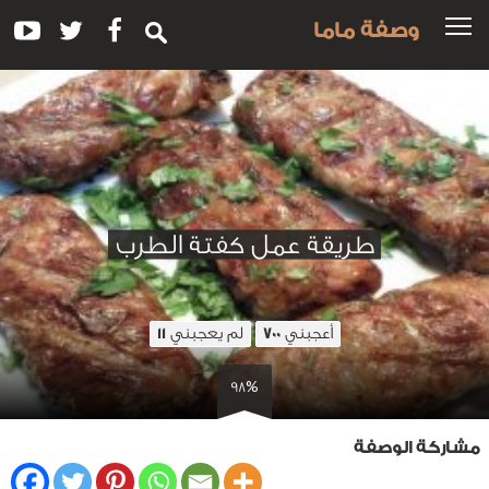
وصفة ماما
طريقة عمل كفتة الطرب
أعجبني
لم يعجبني
11
700
98%
مشاركة الوصفة