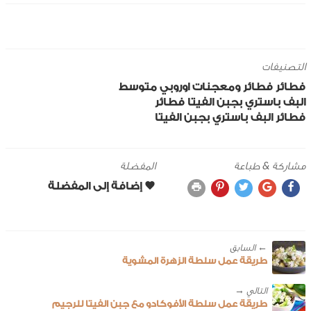
التصنيفات
فطائر
فطائر ومعجنات
اوروبي
متوسط
البف باستري
بجبن الفيتا
فطائر
فطائر البف باستري بجبن الفيتا
مشاركة & طباعة
المفضلة
← ‎السابق
طريقة عمل سلطة الزهرة المشوية
طريقة عمل سلطة الأفوكادو مع جبن الفيتا للرجيم