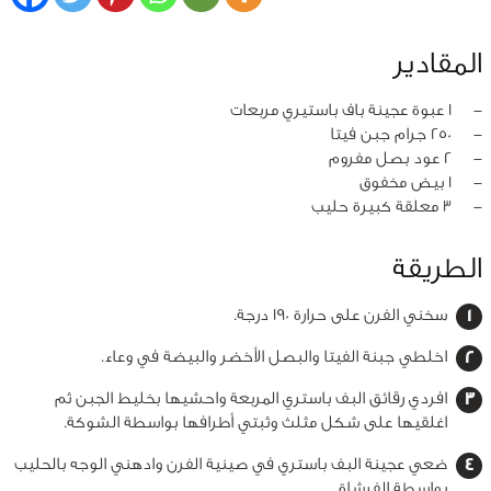
المقادير
‏-
1 عبوة عجينة باف باستيري مربعات
‏-
250 جرام جبن فيتا
‏-
2 عود بصل مفروم
‏-
1 بيض مخفوق
‏-
3 معلقة كبيرة حليب
الطريقة
سخني الفرن على حرارة 190 درجة.
اخلطي جبنة الفيتا والبصل الأخضر والبيضة في وعاء.
افردي رقائق البف باستري المربعة واحشيها بخليط الجبن ثم
اغلقيها على شكل مثلث وثبتي أطرافها بواسطة الشوكة.
ضعي عجينة البف باستري في صينية الفرن وادهني الوجه بالحليب
بواسطة الفرشاة.