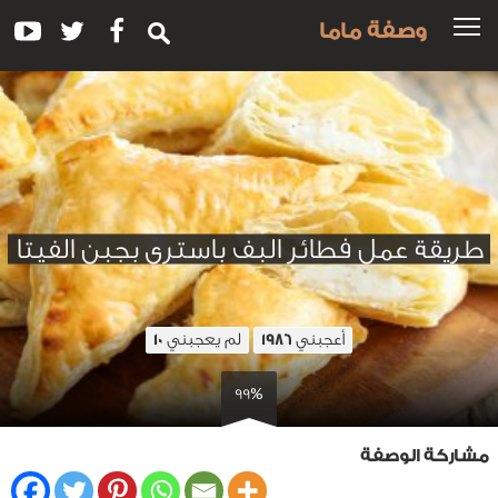
وصفة ماما
طريقة عمل فطائر البف باستري بجبن الفيتا
أعجبني
لم يعجبني
10
1986
99%
مشاركة الوصفة