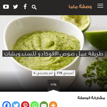
وصفة ماما
طريقة عمل صوص الافوكادو للسندويشات
أعجبني
لم يعجبني
10
1661
99%
مشاركة الوصفة