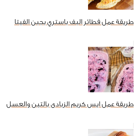
طريقة عمل فطائر البف باستري بجبن الفيتا
طريقة عمل ايس كريم الزبادى بالتين والعسل