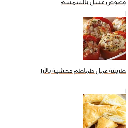
وصوص عسل بالسمسم
طريقة عمل طماطم محشية بالأرز