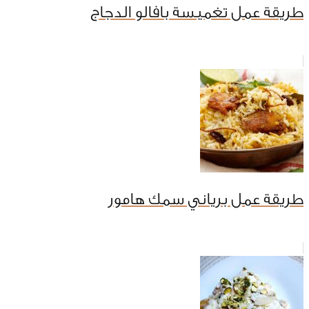
طريقة عمل تغميسة بافالو الدجاج
طريقة عمل برياني سمك هامور