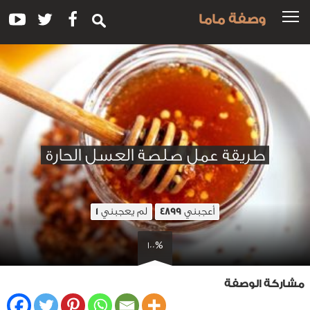
وصفة ماما
طريقة عمل صلصة العسل الحارة
أعجبني
لم يعجبني
1
4899
100%
مشاركة الوصفة