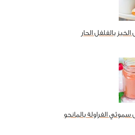
لخبز بالفلفل الحار
سموثي الفراولة بالمانجو