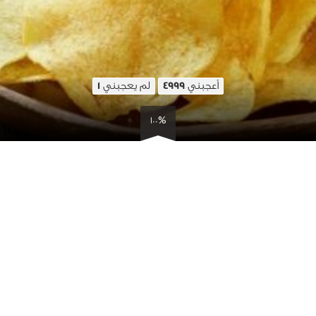
أعجبني
لم يعجبني
1
4999
100%