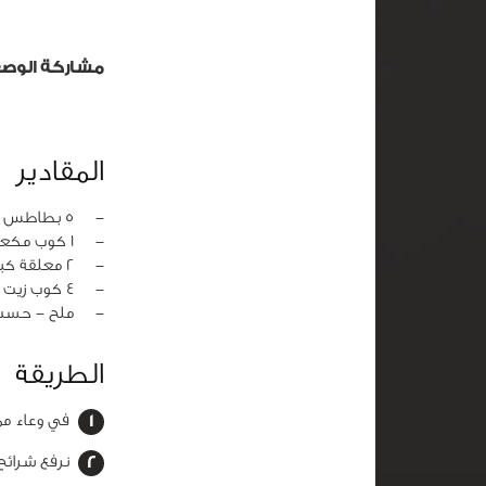
مشاركة الوص
المقادير
‏-
5 بطاطس مقطعة شرائح رفيعة
‏-
1 كوب مكعبات ثلج
‏-
2 معلقة كبيرة جبنة بودر
‏-
4 كوب زيت (للقلي)
‏-
ملح - حسب 
الطريقة
في وعاء ممل
نرفع شرائح