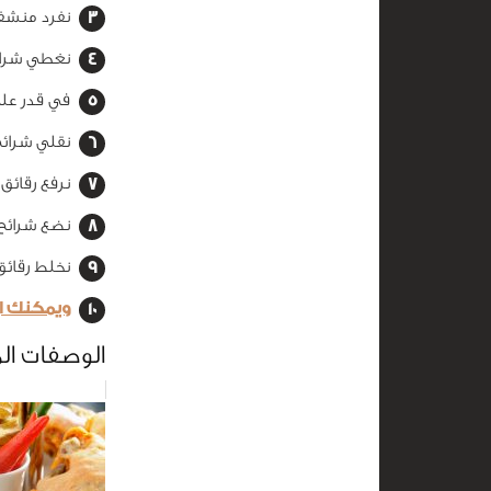
نفرد منشف
نغطي شرائ
في قدر على
نقلي شرائح
نرفع رقائ
نضع شرائح 
نخلط رقائق
ويمكنك ا
الوصفات ال