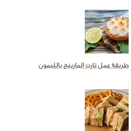
طريقة عمل تارت المارينج بالليمون