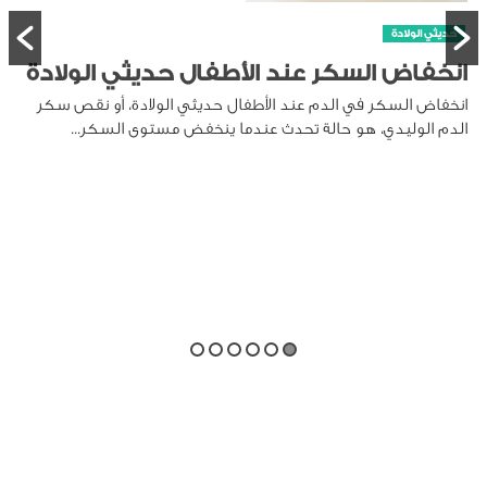
 الولادة
، أو نقص سكر
لسكر...
حديثي الولادة
متى تظهر الأسنان عند الرضيع
تظهر الأسنا
يختلف ذلك من طفل لآخر. بعض...