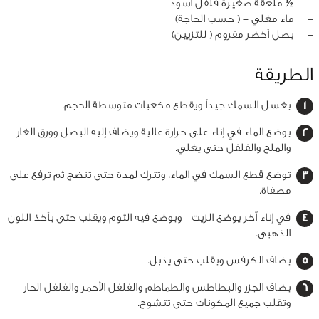
‏-
½ ملعقة صغيرة فلفل أسود
‏-
ماء مغلي - ( حسب الحاجة)
‏-
بصل أخضر مفروم ( للتزيين)
الطريقة
يغسل السمك جيداً ويقطع مكعبات متوسطة الحجم.
يوضع الماء في إناء على حرارة عالية ويضاف إليه البصل وورق الغار
والملح والفلفل حتى يغلي.
توضع قطع السمك في الماء، وتترك لمدة حتى تنضج ثم ترفع على
مصفاة.
في إناء آخر يوضع الزيت ويوضع فيه الثوم ويقلب حتى يأخذ اللون
الذهبى.
يضاف الكرفس ويقلب حتى يذبل.
يضاف الجزر والبطاطس والطماطم والفلفل الأحمر والفلفل الحار
وتقلب جميع المكونات حتى تتشوح.