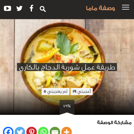
وصفة ماما
طريقة عمل شوربة الدجاج بالكاري
أعجبني
لم يعجبني
5
19
79%
مشاركة الوصفة