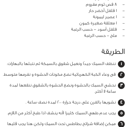
‏-
8 فص ثوم مفروم
‏-
1 فلفل أخضر حار
‏-
1 عصير ليمونة
‏-
1 معلقة صغيرة كمون
‏-
فلفل أسود - حسب الرغبة
‏-
ملح - حسب الرغبة
الطريقة
ننظف السمك جيدًا ونعمل شقوق بالسمكة ثم نتبلها بالبهارات.
فى وعاء الكبة الكهربائية نضع مكونات الحشوة و نفرمها متوسط.
نحشي السمك بالحشوة ونضع الحشوة بالشقوق ننقعها لمدة
ساعة لا أكثر.
نشويها بالفرن على درجة حرارة 200 لمدة نصف ساعة .
يجب عدم طهي السمك كثيرا لأنه ينشف اذا طبخ أكثر من اللازم.
ممكن إضافة شرائح بطاطس تحت السمك ولكن هنا يجب قليها