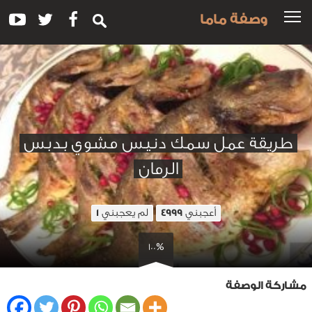
وصفة ماما
طريقة عمل سمك دنيس مشوي بدبس
الرمان
أعجبني
لم يعجبني
1
4999
100%
مشاركة الوصفة