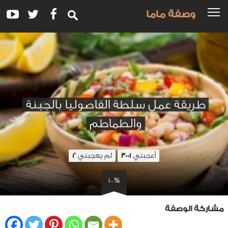
وصفة ماما
طريقة عمل سلطة الفاصوليا بالجبنة
والطماطم
أعجبني
لم يعجبني
2
3001
100%
مشاركة الوصفة