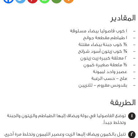
المقادير
‏-
1 كوب فاصوليا بيضاء مسلوقة
‏-
1 طماطم مقطعة جوانح
‏-
½ كوب جبنة بيضاء مفتتة
‏-
¼ كوب زيتون أسود شرائح
‏-
2 معلقة كبيرة زيت زيتون
‏-
½ ملعقة صغيرة كمون
‏-
عصير واحد ليمونة
‏-
ملح - حسب الرغبة
‏-
بقدونس مفروم - للتزيين
الطريقة
توضع الفاصوليا في بولة ويضاف إليها الطماطم والزيتون والجبنة
وتخلط جيداً.
تتبل بالكمون ويضاف إليها الزيت وعصير الليمون وتخلط مرة أخرى.