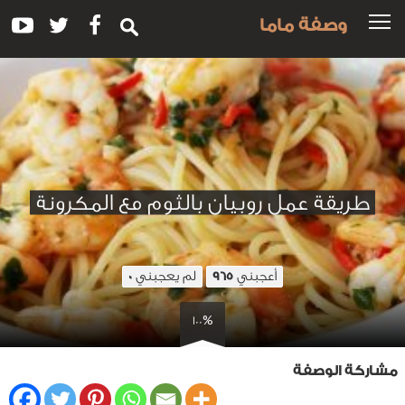
وصفة ماما
طريقة عمل روبيان بالثوم مع المكرونة
أعجبني
لم يعجبني
0
965
100%
مشاركة الوصفة