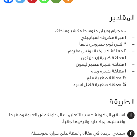
المقادير
‏-
500 جرام روبيان متوسط مقشر ومنظف
‏-
1 عبوة مكرونة اسباجيتي
‏-
3 فص ثوم مهروس ناعماً
‏-
2 معلقة كبيرة بقدونس مفروم
‏-
1 معلقة كبيرة زيت زيتون
‏-
1 معلقة كبيرة عصير ليمون
‏-
1 معلقة كبيرة زبدة
‏-
½ معلقة صغيرة ملح
‏-
¼ معلقة صغيرة فلفل اسود
الطريقة
اسلقي المكرونة حسب التعليمات المداونة على العبوة وصفيها
واغسليها بماء بارد واتركيها جانباً.
سخني الزبدة في مقلاة واسعة على حرارة متوسطة.