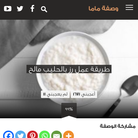
وصفة ماما
طريقة عمل رز بالحليب مالح
أعجبني
لم يعجبني
11
1671
99%
مشاركة الوصفة