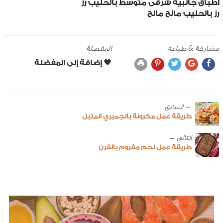
اطباق جانبية
شرقى
متوسط
بالحليب
رز
رز بالحليب مالح
مالح
مشاركة & طباعة
المفضلة
← ‎السابق
طريقة عمل مكرونة بالجمبري المتبل
طريقة عمل لحم مفروم بالفرن