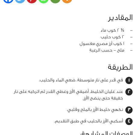
المقادير
‏-
½ 2 كوب ماء
‏-
2 كوب حليب
‏-
1 كوب أرز مصري مغسول
‏-
ملح - حسب الرغبة
الطريقة
في قدر على نار متوسطة، ضعي الماء والحليب.
عند غليان الخليط، أضيفي الأرز وغطي القدر ثم اتركيه على نار
خفيفة حتى ينضج الأرز.
نكهي خليط الأرز بالملح وقلبي.
أسكبي الأرز بالحليب في طبق التقديم.
الوصفات المشابهة: