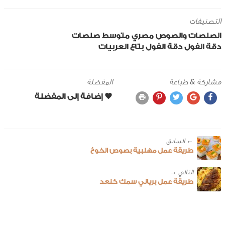
التصنيفات
الصلصات والصوص
مصري
متوسط
صلصات
دقة الفول
دقة الفول بتاع العربيات
مشاركة & طباعة
المفضلة
← ‎السابق
طريقة عمل مهلبية بصوص الخوخ
طريقة عمل برياني سمك كنعد