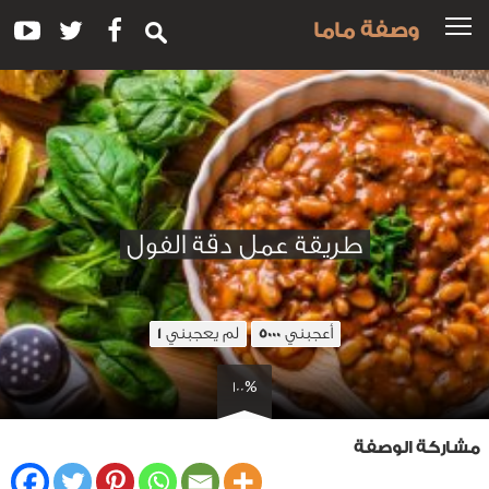
وصفة ماما
طريقة عمل دقة الفول
أعجبني
لم يعجبني
1
5000
100%
مشاركة الوصفة