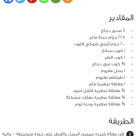
المقادير
‏-
4 صدور دجاج
‏-
225 جرام جبنة ماعز
‏-
200 جرام أرضي شوكي قلوب
‏-
1 كوب سبانخ
‏-
1 كوب فطر
‏-
½ كوب مرق دجاج
‏-
1 بصل مفروم
‏-
1 طماطم مفروم
‏-
1 معلقة صغيرة ملح
‏-
½ معلقة صغيرة فلفل اسود
‏-
½ معلقة صغيرة بهارات مشكلة
‏-
½ معلقة صغيرة بودرة ثوم
الطريقة
في مقلاة كبيرة حمصي البصل والفطر على حرارة متوسطة – عالية