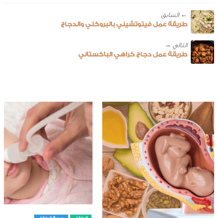
← ‎السابق
طريقة عمل فيتوتشيني بالبروكلي والدجاج
طريقة عمل دجاج كراهي الباكستاني