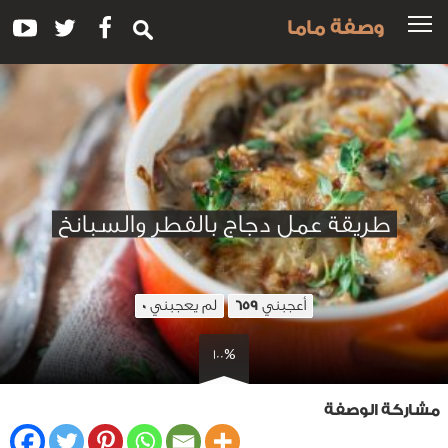
وصفة ماما
طريقة عمل دجاج بالفطر والسبانخ
أعجبني
لم يعجبني
0
659
100%
مشاركة الوصفة