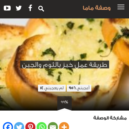
وصفة ماما
طريقة عمل خبز بالثوم والجبن
أعجبني
لم يعجبني
14
956
99%
مشاركة الوصفة