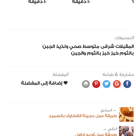
6
10 ‎دقيقة
10 ‎دقيقة
التصنيفات
المقبلات
شرقى
متوسط
صحي ولذيذ
الجبن
بالثوم
خبز
خبز بالثوم والجبن
مشاركة & طباعة
المفضلة
← ‎السابق
طريقة عمل عجينة القطايف بالسميد
طريقة عمل أوريو ترافل