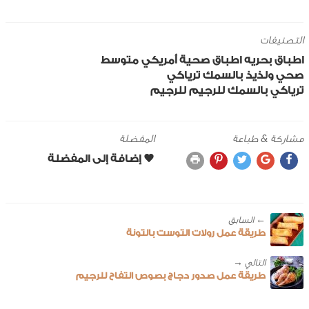
التصنيفات
اطباق بحريه
اطباق صحية
أمريكي
متوسط
صحي ولذيذ
بالسمك
ترياكي
ترياكي بالسمك للرجيم
للرجيم
مشاركة & طباعة
المفضلة
← ‎السابق
طريقة عمل رولات التوست بالتونة
طريقة عمل صدور دجاج بصوص التفاح للرجيم