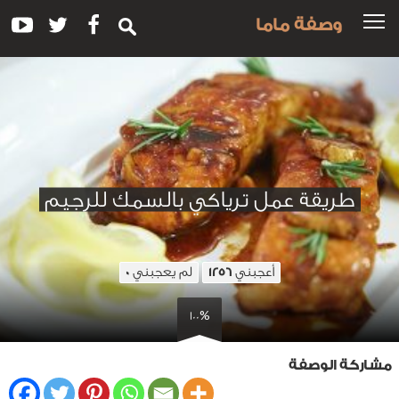
وصفة ماما
طريقة عمل ترياكي بالسمك للرجيم
أعجبني
لم يعجبني
0
1256
100%
مشاركة الوصفة