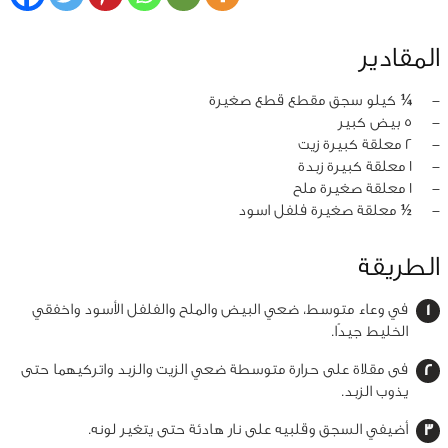
المقادير
‏-
¼ كيلو سجق مقطع قطع صغيرة
‏-
5 بيض كبير
‏-
2 معلقة كبيرة زيت
‏-
1 معلقة كبيرة زبدة
‏-
1 معلقة صغيرة ملح
‏-
½ معلقة صغيرة فلفل اسود
الطريقة
في وعاء متوسط، ضعي البيض والملح والفلفل الأسود واخفقي
الخليط جيدًا.
فى مقلاة على حرارة متوسطة ضعي الزيت والزبد واتركيهما حتى
يذوب الزبد.
أضيفي السجق وقلبيه على نار هادئة حتى يتغير لونه.