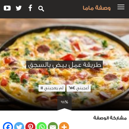
وصفة ماما
طريقة عمل بيض بالسجق
أعجبني
لم يعجبني
11
654
98%
مشاركة الوصفة