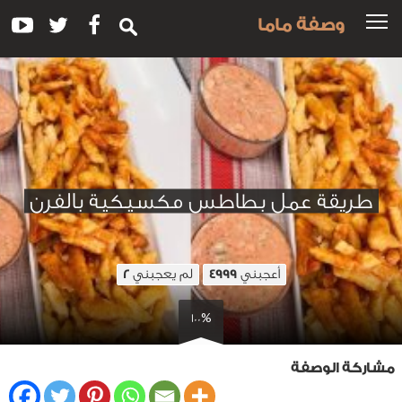
وصفة ماما
طريقة عمل بطاطس مكسيكية بالفرن
أعجبني
لم يعجبني
2
4999
100%
مشاركة الوصفة