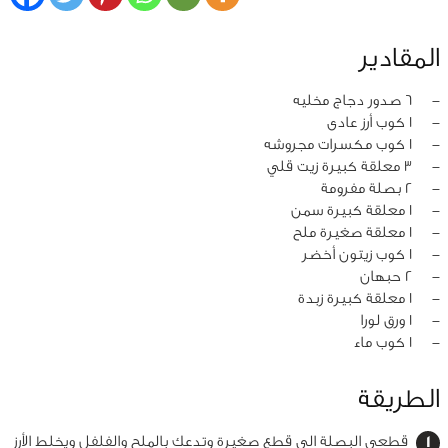
المقادير
‏-
6 صدور دجاج مخليه
‏-
1 كوب أرز عادى
‏-
1 كوب مكسرات مجروشه
‏-
3 معلقة كبيرة زيت قلي
‏-
2 بصلة مفرومة
‏-
1 معلقة كبيرة سمن
‏-
1 معلقة صغيرة ملح
‏-
1 كوب زيتون أخضر
‏-
2 حبهان
‏-
1 معلقة كبيرة زبدة
‏-
1 ورق لورا
‏-
1 كوب ماء
الطريقة
قطعي البصلة الى قطع صغيرة وتدعك بالملح والفلفل ويخلط الأرز