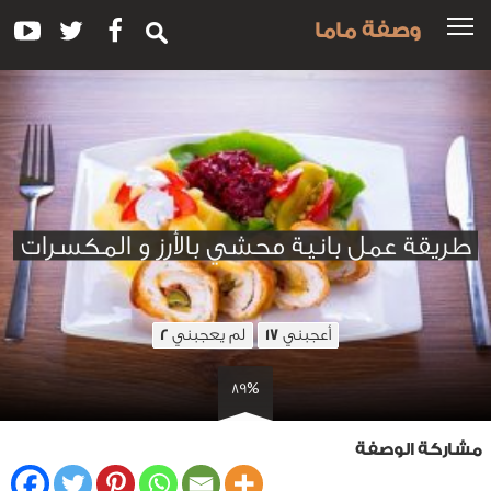
وصفة ماما
طريقة عمل بانية محشي بالأرز و المكسرات
أعجبني
لم يعجبني
2
17
89%
مشاركة الوصفة