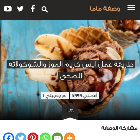
وصفة ماما
طريقة عمل ايس كريم الموز والشوكولاتة
الصحى
أعجبني
لم يعجبني
1
4999
100%
مشاركة الوصفة