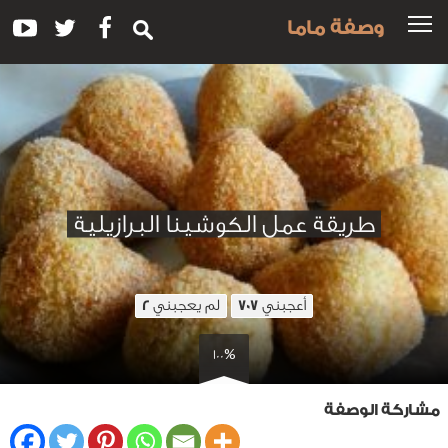
وصفة ماما
طريقة عمل الكوشينا البرازيلية
أعجبني
لم يعجبني
2
707
100%
مشاركة الوصفة