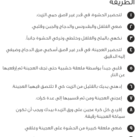
الطريقة
لتحضير الحشوة: في قدر غير لاصق حمي الزيت.
ضعي الفلفل والبقدونس والدجاج والجبن وقلبي.
نكهي بالملح والفلفل وخلطي وتركي الحشوة جانباً.
لتحضير العجينة: في قدر غير لاصق أسكبي مرق الدجاج وضيفي
إليه الدقيق.
قلبي جيداً بواسطة ملعقة خشبية حتى تجف العجينة ثم إرفعيها
عن النار.
إدهني يديك بالقليل من الزيت كي لا تلتصق فيهما العجينة.
إعجني العجينة ومن ثم قسميها إلى عدة كرات.
إفردي كل كرة عجين على ورق الزبدة بيدك ويجب أن تكون
سماكة العجينة رقيقة.
ضعي ملعقة كبيرة من الحشوة على العجينة وغلقي.