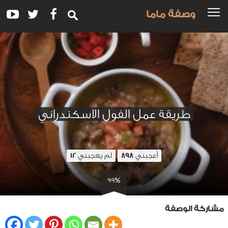
وصفة ماما
طريقة عمل الفول الاسكندراني
أعجبني
لم يعجبني
12
898
99%
مشاركة الوصفة