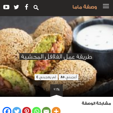
وصفة ماما
طريقة عمل الفلافل المحشية
أعجبني
لم يعجبني
4
85
96%
مشاركة الوصفة