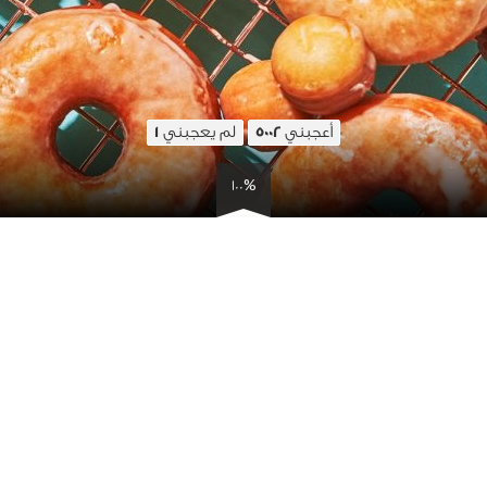
أعجبني
لم يعجبني
1
5002
100%