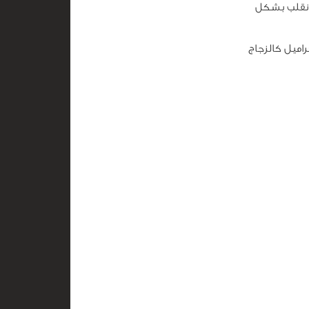
ونقلب بشكل
اميل كالزجاج