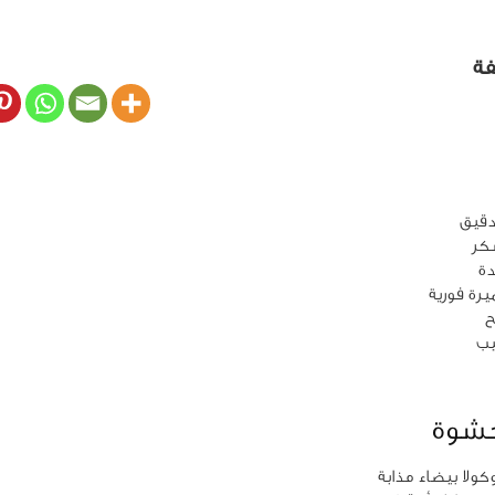
فة
حشوة