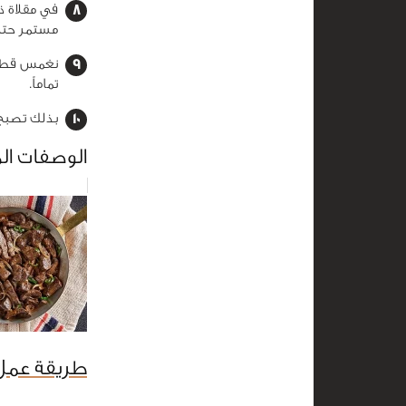
في مقلاة 
مستمر حتى
نغمس قطع ا
تماماً.
بذلك تصبح 
الوصفات ال
طريقة عمل 