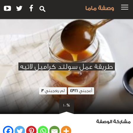
وصفة ماما
طريقة عمل سولتد كراميل لاتيه
أعجبني
لم يعجبني
3
4321
100%
مشاركة الوصفة