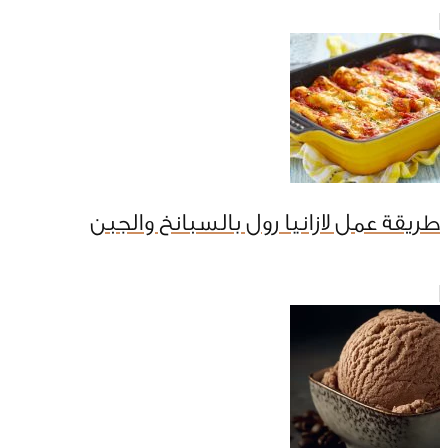
طريقة عمل لازانيا رول بالسبانخ والجبن