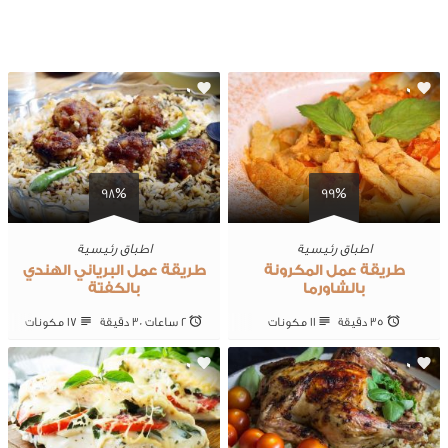
0
0
98%
99%
اطباق رئيسية
اطباق رئيسية
طريقة عمل المكرونة
طريقة عمل البرياني الهندي
بالشاورما
بالكفتة
35 ‎دقيقة
11 ‎مكونات
2 ساعات 30 ‎دقيقة
17 ‎مكونات
0
0