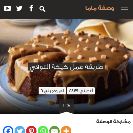
وصفة ماما
طريقة عمل كيكة التوفي
أعجبني
لم يعجبني
6
2879
100%
مشاركة الوصفة