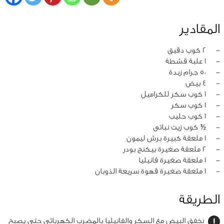
المقادير
‏-
2 كوب دقيق
‏-
1 علبة قشطة
‏-
50 جرام زبدة
‏-
4 بيض
‏-
1 كوب سكر للكراميل
‏-
1 كوب سكر
‏-
1 كوب حليب
‏-
½ كوب زيت نباتى
‏-
1 ملعقة كبيرة برش ليمون
‏-
2 ملعقة صغيرة بيكنج بودر
‏-
1 ملعقة صغيرة فانيليا
‏-
1 ملعقة صغيرة قهوة سريعة الذوبان
الطريقة
نخفق البيض مع السكر والفانيليا بالمضرب الكهربائي حتى يصبح