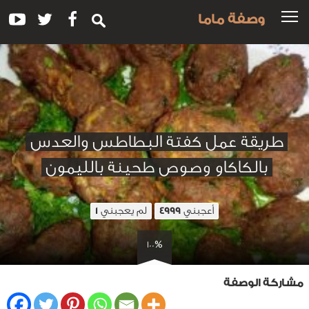
وصفة ماما
طريقة عمل كفتة البطاطس والعدس
بالكاكاو وصوص طحينة بالليمون
أعجبني
لم يعجبني
1
4999
100%
مشاركة الوصفة