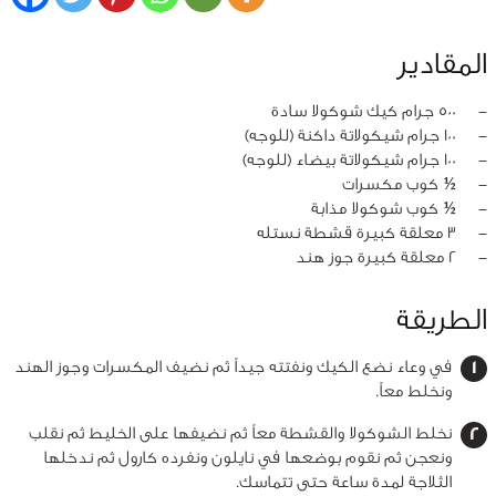
المقادير
‏-
500 جرام كيك شوكولا سادة
‏-
100 جرام شيكولاتة داكنة (للوجه)
‏-
100 جرام شيكولاتة بيضاء (للوجه)
‏-
½ كوب مكسرات
‏-
½ كوب شوكولا مذابة
‏-
3 معلقة كبيرة قشطة نستله
‏-
2 معلقة كبيرة جوز هند
الطريقة
في وعاء نضع الكيك ونفتته جيداً ثم نضيف المكسرات وجوز الهند
ونخلط معاً.
نخلط الشوكولا والقشطة معاً ثم نضيفها على الخليط ثم نقلب
ونعجن ثم نقوم بوضعها في نايلون ونفرده كارول ثم ندخلها
الثلاجة لمدة ساعة حتى تتماسك.