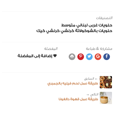
التصنيفات
حلويات
غربى
لبناني
متوسط
حلويات بالشوكولاتة
كرنشي
كرنشي كيك
مشاركة & طباعة
المفضلة
← ‎السابق
طريقة عمل لحم فيليه بالجمبري
طريقة عمل قهوة دالغونا