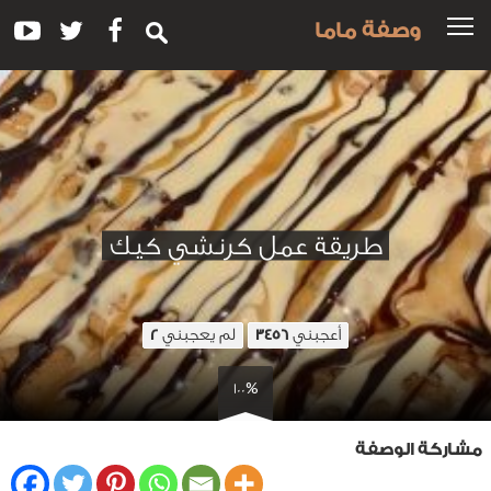
وصفة ماما
طريقة عمل كرنشي كيك
أعجبني
لم يعجبني
2
3456
100%
مشاركة الوصفة