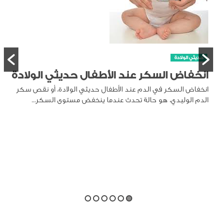
 حديثي الولادة
 الولادة، أو نقص سكر
 مستوى السكر...
حديثي الولادة
متى تظهر الأسنان عند الرضي
يختلف ذلك من طفل لآخر. بعض...