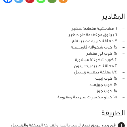
المقادير
‏-
6 مشمشية مقطعة صغير
‏-
6 برقوق مجفف مقطع صغير
‏-
3 معلقة كبيرة عصير تفاح
‏-
½ كوب شكولاتة فارميسية
‏-
½ كوب لوز مقشر
‏-
2 كوب شكولاتة مبشورة
‏-
2 معلقة كبيرة زيت زيتون
‏-
1/4 معلقة صغيرة زنجبيل
‏-
½ كوب زبيب
‏-
½ كوب جوزهند
‏-
¼ كوب جوز
‏-
⅛ كيلو مكسرات محمصة ومفرومة
الطريقة
في وعاء عميق نضع الزبيب والجوز والفواكه المجففة والزنجبيل