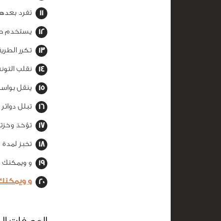
تفرد بعدها 
يستخدم طبق 18 سم لتقطيعها إ
تكرر الطريق
نقلب التونة
ينقل بواسط
تبلل دوائر
تؤخذ وخزت
تخبز لمدة 20 دقيقة حتى تصبح سميكة من قواعدها.
و ويمكنك ا
و ويمكنك 