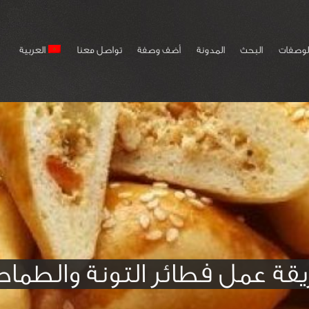
لوصفات
البحث
المدونة
أضف وصفة
تواصل معنا
العربية
قة عمل فطائر التونة والطما