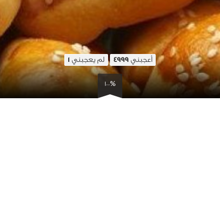
أعجبني
لم يعجبني
1
4999
100%