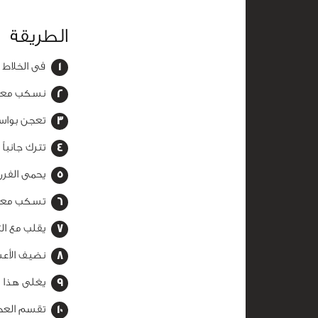
الطريقة
فى الخلاط 
نسكب معلقة زيت زيتون
تعجن بواسطة اليدين 
تترك جانباً لمدة 30 دقيقة حتى
يحمى الفرن على
تسكب معلقة 
يقلب مع ال
نضيف الأعش
يغلى هذا الخليط لمدة
تقسم العجي