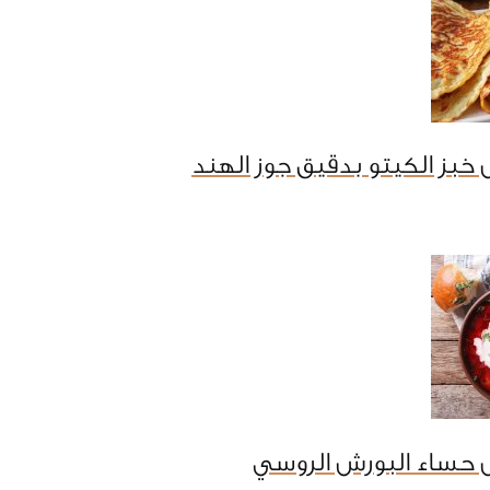
خبز الكيتو بدقيق جوز الهند
 حساء البورش الروسي