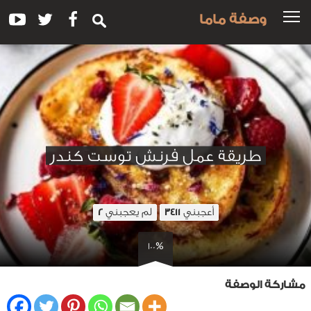
وصفة ماما
طريقة عمل فرنش توست كندر
أعجبني
لم يعجبني
2
3411
100%
مشاركة الوصفة