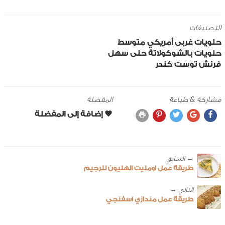
التصنيفات
حلويات
غربى
أمريكي
متوسط
حلويات بالشوكولاتة
حلى سهل
فرنش توست كندر
مشاركة & طباعة
المفضلة
← ‎السابق
طريقة عمل اومليت الهليون للرجيم
طريقة عمل مندازي اسفنجي