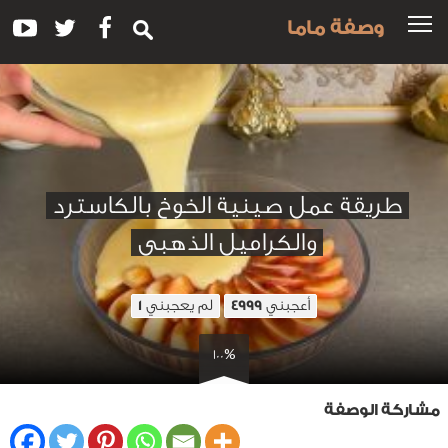
وصفة ماما
طريقة عمل صينية الخوخ بالكاسترد
والكراميل الذهبى
أعجبني
لم يعجبني
1
4999
100%
مشاركة الوصفة