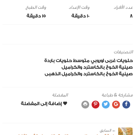
وقت الإعداد
وقت الطبخ
8
10 ‎دقيقة
15 ‎دقيقة
التصنيفات
حلويات
غربى
اوروبي
متوسط
حلويات باردة
صينية الخوخ بالكاسترد والكراميل
صينية الخوخ بالكاسترد والكراميل الذهبى
مشاركة & طباعة
المفضلة
← ‎السابق