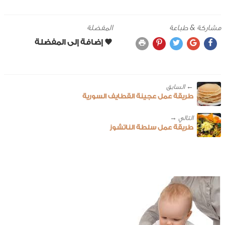
مشاركة & طباعة
المفضلة
← ‎السابق
طريقة عمل عجينة القطايف السورية
طريقة عمل سلطة الناتشوز