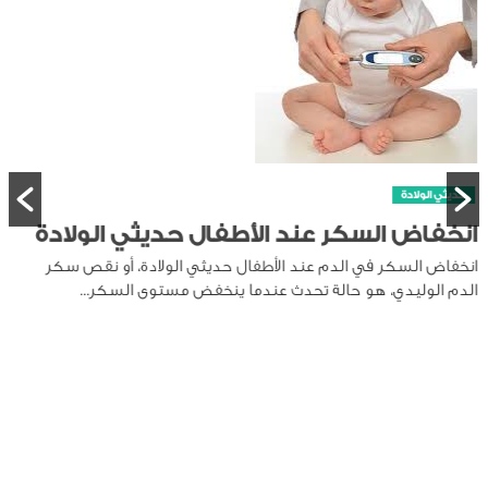
حديثي الولادة
متى تظهر الأسنان عند الرضيع
تظهر الأسنان الأولى عند الرضع عادة في عمر 4 إلى 7 أشهر، لكن قد
يختلف ذلك من طفل لآخر. بعض...