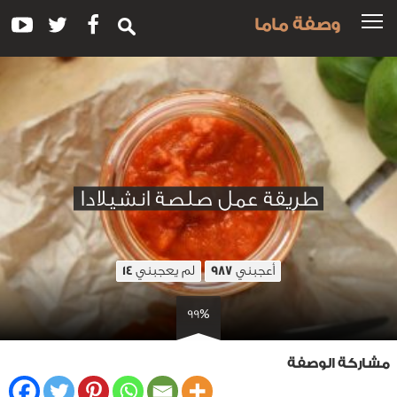
وصفة ماما
طريقة عمل صلصة انشيلادا
أعجبني
لم يعجبني
14
987
99%
مشاركة الوصفة