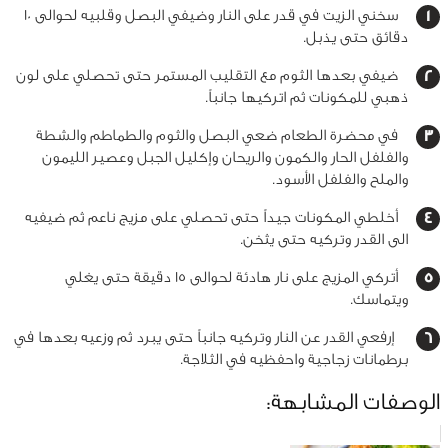
سخني الزيت في قدر على النار وضيفي البصل وقلبيه لحوالى 10
دقائق حتى يذبل.
ضيفي بعدها الثوم مع التقليب المستمر حتى تحصلي على لون
ذهبي للمكونات ثم اتركيها جانباً.
في محضرة الطعام ضعي البصل والثوم والطماطم والشطة
والفلفل الحار والكمون والريحان وإكليل الجبل وعصير الليمون
والملح والفلفل الأسود.
أخلطي المكونات جيداً حتى تحصلي على مزيج ناعم ثم ضيفيه
الى القدر وتركيه حتى يثخن.
أتركي المزيج على نار هادئة لحوالى 15 دقيقة حتى يغلي
ويتماسك.
إرفعي القدر عن النار وتركيه جانباً حتى يبرد ثم وزعيه بعدها في
برطمانات زجاجية واحفظيه في الثلاجة.
الوصفات المشابهة: