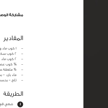
مشاركة الوص
المقادير
‏-
1 كوب ماء ورد
‏-
2 كوب سكر
‏-
2 كوب ماء
‏-
¼ كوب عصي
‏-
½ ملعقة صغ
‏-
ماء بارد – 
‏-
ثلج – بحسب
الطريقة
ضعي في قدر