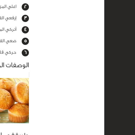
اغلي المزيج ع
إرفعي القد
أتركي المزي
ضعي القليل
حركي قليلا
الوصفات ال