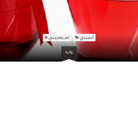
أعجبني
لم يعجبني
5
91
95%