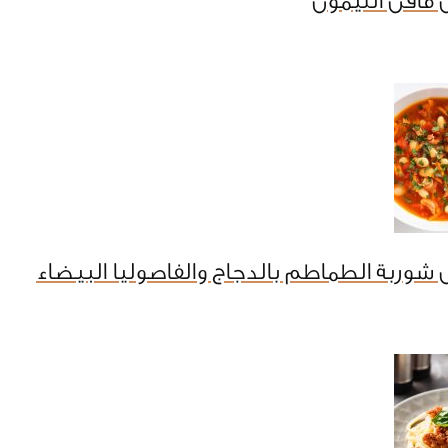
مافن الليمون
شوربة الطماطم بالدجاج والفاصوليا البيضاء